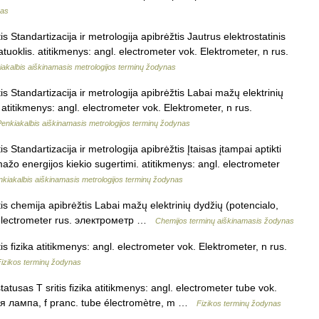
nas
 Standartizacija ir metrologija apibrėžtis Jautrus elektrostatinis
atuoklis. atitikmenys: angl. electrometer vok. Elektrometer, n rus.
iakalbis aiškinamasis metrologijos terminų žodynas
s Standartizacija ir metrologija apibrėžtis Labai mažų elektrinių
 atitikmenys: angl. electrometer vok. Elektrometer, n rus.
Penkiakalbis aiškinamasis metrologijos terminų žodynas
 Standartizacija ir metrologija apibrėžtis Įtaisas įtampai aptikti
mažo energijos kiekio sugertimi. atitikmenys: angl. electrometer
nkiakalbis aiškinamasis metrologijos terminų žodynas
is chemija apibrėžtis Labai mažų elektrinių dydžių (potencialo,
l. electrometer rus. электрометр …
Chemijos terminų aiškinamasis žodynas
s fizika atitikmenys: angl. electrometer vok. Elektrometer, n rus.
Fizikos terminų žodynas
tusas T sritis fizika atitikmenys: angl. electrometer tube vok.
ая лампа, f pranc. tube électromètre, m …
Fizikos terminų žodynas