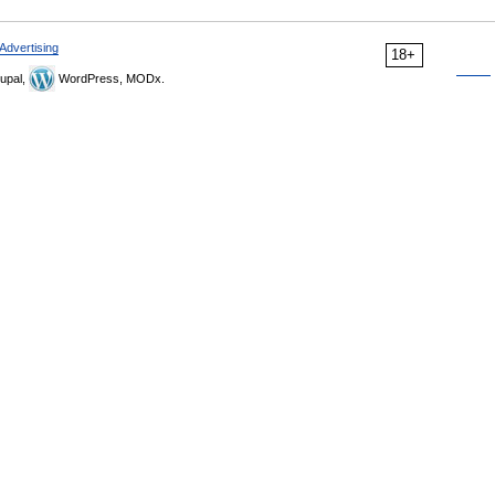
Advertising
18+
upal,
WordPress, MODx.