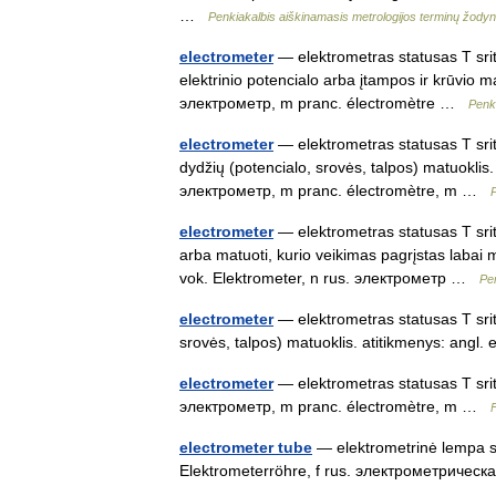
…
Penkiakalbis aiškinamasis metrologijos terminų žody
electrometer
— elektrometras statusas T sritis
elektrinio potencialo arba įtampos ir krūvio m
электрометр, m pranc. électromètre …
Penk
electrometer
— elektrometras statusas T sriti
dydžių (potencialo, srovės, talpos) matuoklis.
электрометр, m pranc. électromètre, m …
electrometer
— elektrometras statusas T sritis
arba matuoti, kurio veikimas pagrįstas labai 
vok. Elektrometer, n rus. электрометр …
Pe
electrometer
— elektrometras statusas T srit
srovės, talpos) matuoklis. atitikmenys: ang
electrometer
— elektrometras statusas T sriti
электрометр, m pranc. électromètre, m …
electrometer tube
— elektrometrinė lempa sta
Elektrometerröhre, f rus. электрометрическ