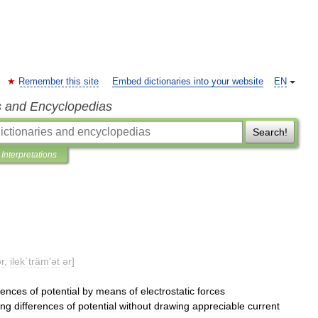
Remember this site
Embed dictionaries into your website
EN
s and Encyclopedias
Search!
Interpretations
r
,
ilek΄träm
′
ət
ər
]
rences
of
potential
by
means
of
electrostatic
forces
ing
differences
of
potential
without
drawing
appreciable
current