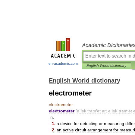
Academic Dictionarie
en-academic.com
English World dictionary
English World dictionary
electrometer
electrometer
electrometer
[
ē΄lek
träm
′
ət
ər
;
ē
lek΄träm
′
ət
ə
n
.
1
.
a
device
for
detecting
or
measuring
diffe
2
.
an
active
circuit
arrangement
for
measur