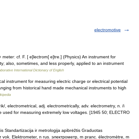
electromotive
 meter: cf. F. [ e]lectrom[ e]tre.] (Physics) An instrument for
city; also, sometimes, and less properly, applied to an instrument
borative International Dictionary of English
al instrument for measuring electric charge or electrical potential
ranging from historical hand made mechanical instruments to high
kipedia
k/, electrometrical, adj. electrometrically, adv. electrometry, n. /i
evice used for measuring extremely low voltages. [1945 50; ELECTRO
s Standartizacija ir metrologija apibrėžtis Graduotas
er vok. Elektrometer, n rus. электрометр, m pranc. électromètre, m