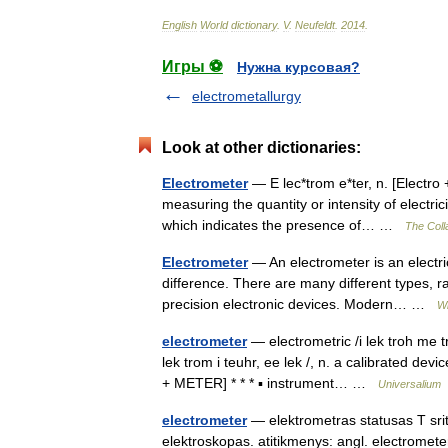
English
World
dictionary
.
V
.
Neufeldt
.
2014
.
Игры ⚽
Нужна курсовая?
electrometallurgy
Look at other dictionaries:
Electrometer
— E lec*trom e*ter, n. [Electro +
measuring the quantity or intensity of electri
which indicates the presence of… …
The Colla
Electrometer
— An electrometer is an electric
difference. There are many different types, 
precision electronic devices. Modern… …
Wi
electrometer
— electrometric /i lek troh me tri
lek trom i teuhr, ee lek /, n. a calibrated d
+ METER] * * * ▪ instrument… …
Universalium
electrometer
— elektrometras statusas T sriti
elektroskopas. atitikmenys: angl. electromet