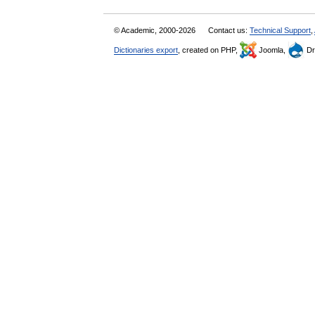
© Academic, 2000-2026
Contact us:
Technical Support
,
Dictionaries export
, created on PHP,
Joomla,
Dr